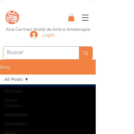
Ana Carmen Ateliê de Arte e Arteterapia
Login
Blog
All Posts
All Posts
Arte e
Cultura
Arteterapia
Encáustica
Artes