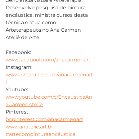
deficiência visual e Arteterapia. 
Desenvolve pesquisa de pintura 
encáustica, ministra cursos desta 
técnica e atua como 
Arteterapeuta no Ana Carmen 
Ateliê de Arte. 
Facebook: 
www.facebook.com/anacarmenart
Instagram: 
www.instagram.com/anacarmenart
/
Youtube: 
www.youtube.com/c/EncausticaAn
aCarmenAtelie
Pinterest: 
br.pinterest.com/anacarmenart
www.anatelie.art.br
#artecompinturaencáustica