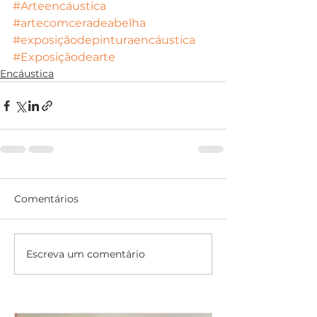
#Arteencáustica
#artecomceradeabelha
#exposiçãodepinturaencáustica
#Exposiçãodearte
Encáustica
Comentários
Escreva um comentário