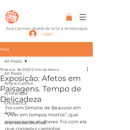
Ana Carmen Ateliê de Arte e Arteterapia
Login
Post
All Posts
19 de out. de 2020
2 min de leitura
All Posts
Exposição: Afetos em
Arte e Cultura
Paisagens. Tempo de
Arteterapia
Delicadeza
Encáustica
Foi com Simone de Beauvoir em 
Artes
“Viver em tempos mortos”, que 
pensei essas mulheres. Foi com ela 
Impressões Criativas
que consegui caminhar 