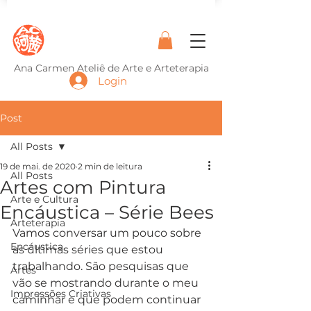
Ana Carmen Ateliê de Arte e Arteterapia
Login
Post
All Posts
19 de mai. de 2020
2 min de leitura
All Posts
Artes com Pintura
Arte e Cultura
Encáustica – Série Bees
Arteterapia
Vamos conversar um pouco sobre 
Encáustica
as últimas séries que estou 
trabalhando. São pesquisas que 
Artes
vão se mostrando durante o meu 
Impressões Criativas
caminhar e que podem continuar 