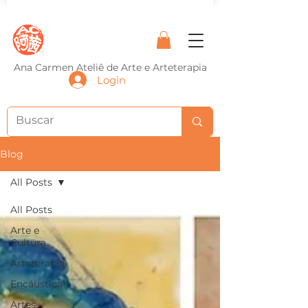
Ana Carmen Ateliê de Arte e Arteterapia
Login
Blog
All Posts
All Posts
Arte e
Cultura
Arteterapia
Encáustica
Artes