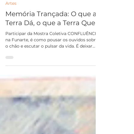
Ana Carmen Nogueira
24 de out. de 2025
2 min de leitura
Artes
Memória Trançada: O que a
Terra Dá, o que a Terra Quer
Participar da Mostra Coletiva CONFLUÊNCIA,
na Funarte, é como pousar os ouvidos sobre
o chão e escutar o pulsar da vida. É deixar
que a terra fale — através dos corpos, das
histórias, das raízes que me atravessam.
Minha obra nasce desse gesto de escuta: uma
escuta que não se apressa, que se curva, que
se deixa tocar pelos ciclos que sustentam o
viver.