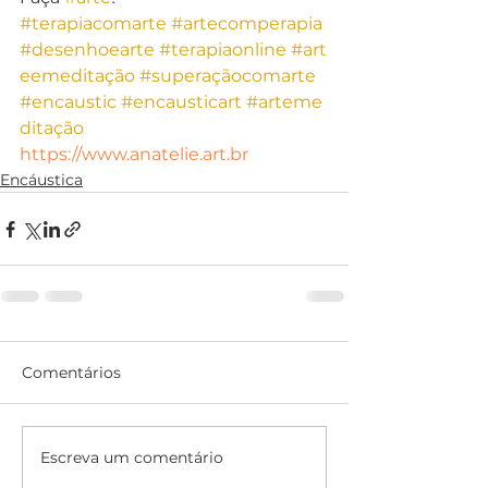
#terapiacomarte
#artecomperapia
#desenhoearte
#terapiaonline
#art
eemeditação
#superaçãocomarte
#encaustic
#encausticart
#arteme
ditação
https://www.anatelie.art.br
Encáustica
Comentários
Escreva um comentário