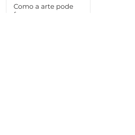
Como a arte pode
favorecer o
autoconhecimento e o
bem-estar
Descubra como a arteterapia, a
pintura encáustica, o Rendadozen
e a impressão com placa gel
podem estimular a criatividade,
promover bem-estar e criar
momentos de conexão consigo
mesmo.