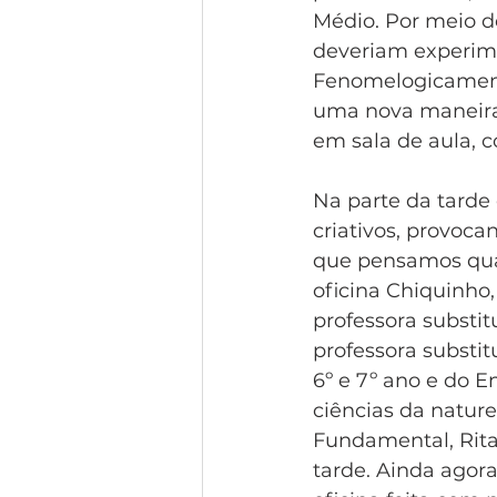
Médio. Por meio d
deveriam experime
Fenomelogicamente
uma nova maneira 
em sala de aula, c
Na parte da tarde
criativos, provoca
que pensamos quan
oficina Chiquinho,
professora substi
professora substit
6º e 7º ano e do En
ciências da nature
Fundamental, Rita
tarde. Ainda agora