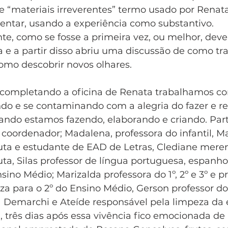
e “materiais irreverentes” termo usado por Renata
ntar, usando a experiência como substantivo. 
, como se fosse a primeira vez, ou melhor, deve
e a partir disso abriu uma discussão de como t
omo descobrir novos olhares. 
 completando a oficina de Renata trabalhamos c
ndo e se contaminando com a alegria do fazer e ref
do estamos fazendo, elaborando e criando. Part
 coordenador; Madalena, professora do infantil, M
tuta e estudante de EAD de Letras, Clediane meren
uta, Silas professor de língua portuguesa, espanhol
sino Médio; Marizalda professora do 1º, 2º e 3º e p
za para o 2º do Ensino Médio, Gerson professor do
 Demarchi e Ateíde responsável pela limpeza da e
, três dias após essa vivência fico emocionada de