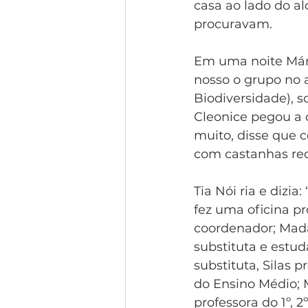
casa ao lado do a
procuravam. 
Em uma noite Márci
nosso o grupo no 
Biodiversidade), s
Cleonice pegou a c
muito, disse que 
com castanhas rec
Tia Nói ria e dizi
fez uma oficina pr
coordenador; Madal
substituta e estu
substituta, Silas 
do Ensino Médio; 
professora do 1º, 2