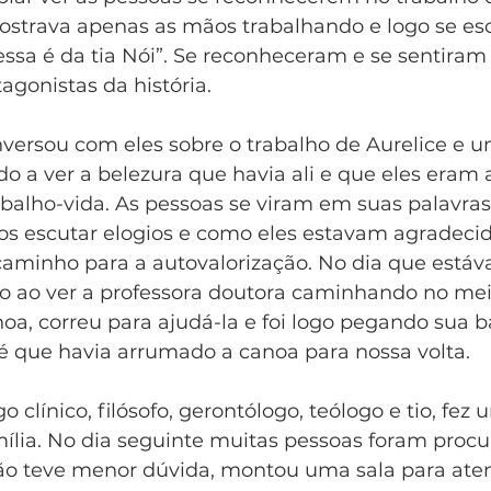
ostrava apenas as mãos trabalhando e logo se esc
ssa é da tia Nói”. Se reconheceram e se sentiram
agonistas da história. 
versou com eles sobre o trabalho de Aurelice e u
do a ver a belezura que havia ali e que eles eram 
abalho-vida. As pessoas se viram em suas palavras
s escutar elogios e como eles estavam agradecido
aminho para a autovalorização. No dia que estáv
o ao ver a professora doutora caminhando no mei
noa, correu para ajudá-la e foi logo pegando sua
é que havia arrumado a canoa para nossa volta.  
o clínico, filósofo, gerontólogo, teólogo e tio, fez
ília. No dia seguinte muitas pessoas foram procu
não teve menor dúvida, montou uma sala para ate