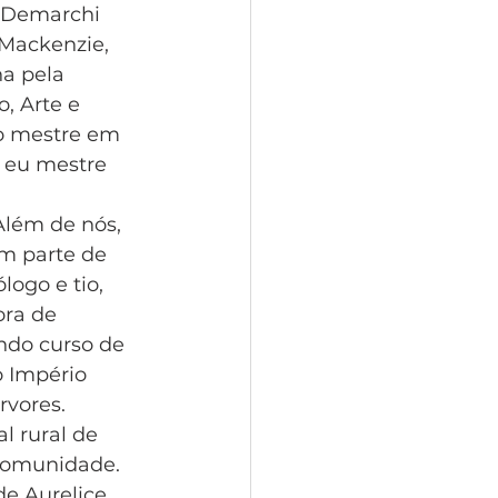
a Demarchi 
 Mackenzie, 
a pela 
, Arte e
no mestre em
 eu mestre 
Além de nós,
m parte de 
logo e tio,
ora de 
ndo curso de 
o Império 
vores.  
 rural de 
comunidade. 
e Aurelice. 