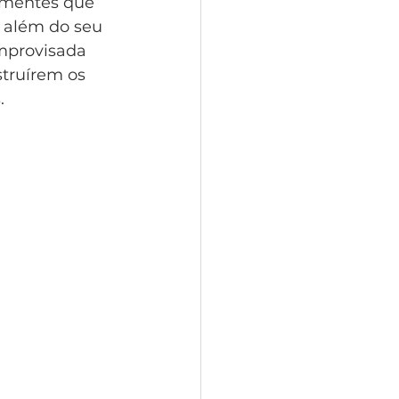
ementes que 
 além do seu 
mprovisada 
struírem os 
  