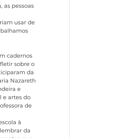
, as pessoas 
riam usar de 
rabalhamos 
om cadernos 
letir sobre o 
iciparam da 
aria Nazareth 
deira e 
 e artes do 
rofessora de 
 
scola à 
 lembrar da 