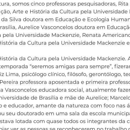
ura, somos cinco professoras pesquisadoras, Rit
ão, Arte e História da Cultura pela Universidade
 da Silva doutora em Educação e Ecologia Human
rasília, Aurelice Vasconcelos doutora em Educação
ra pela Universidade Mackenzie, Renata America
História da Cultura pela Universidade Mackenzie e
História da Cultura pela Universidade Mackenzie. 
temporada “seremos amigas para sempre”, fizera
 Lima, psicólogo clínico, filósofo, gerontólogo, teó
Pereira professora aposentada e primeira profess
cia Vasconcelos educadora social, atualmente faze
iversidade de Brasília e mãe de Aurelice; Marcel
co e educador, amante da natureza com foco nas ár
ou seu doutorado em uma sala da escola municipal
stava lotada com quase todos os integrantes da 
epiar ver as pessoas se reconhecerem no trabalho d