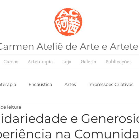
armen Ateliê de Arte e Artete
Cursos
Arteterapia
Loja
Galeria
Publicações
eterapia
Encáustica
Artes
Impressões Criativas
de leitura
olidariedade e Generos
eriência na Comunid