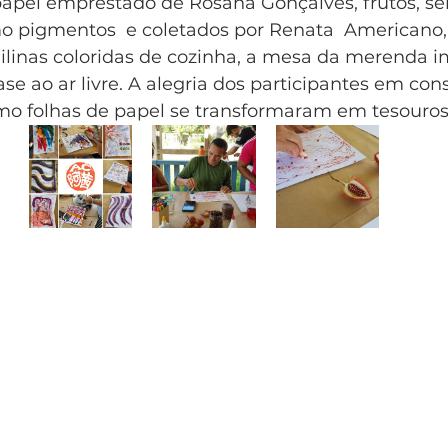
 papel emprestado de Rosana Gonçalves, frutos, s
 pigmentos  e coletados por Renata  Americano,
linas coloridas de cozinha, a mesa da merenda i
se ao ar livre. A alegria dos participantes em con
mo folhas de papel se transformaram em tesouros.