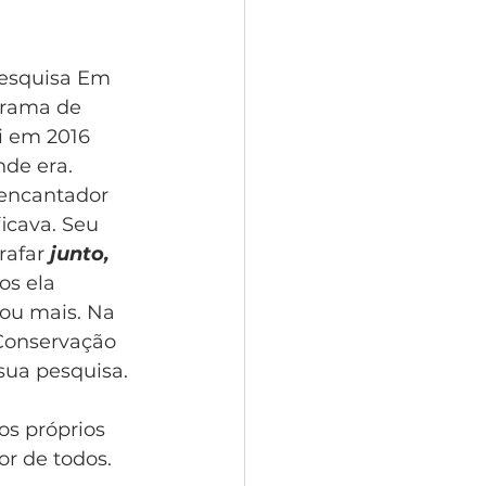
Pesquisa Em 
grama de 
i em 2016 
de era. 
 encantador 
icava. Seu 
rafar 
junto, 
os ela 
ou mais. Na 
Conservação 
sua pesquisa. 
s próprios 
 de todos.  