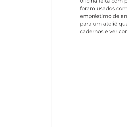
oficina feita com
foram usados como
empréstimo de ani
para um ateliê qua
cadernos e ver co