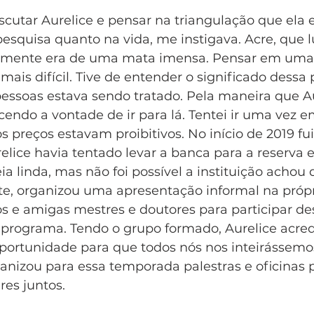
cutar Aurelice e pensar na triangulação que ela 
pesquisa quanto na vida, me instigava. Acre, que l
 mente era de uma mata imensa. Pensar em uma 
 mais difícil. Tive de entender o significado dessa 
essoas estava sendo tratado. Pela maneira que Au
scendo a vontade de ir para lá. Tentei ir uma vez e
s preços estavam proibitivos. No início de 2019 fui
elice havia tentado levar a banca para a reserva e 
eia linda, mas não foi possível a instituição achou
te, organizou uma apresentação informal na própri
 e amigas mestres e doutores para participar des
 programa. Tendo o grupo formado, Aurelice acred
portunidade para que todos nós nos inteirássemo
nizou para essa temporada palestras e oficinas 
es juntos. 