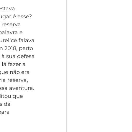
estava 
ugar é esse? 
reserva 
palavra e 
relice falava 
m 2018, perto 
 à sua defesa 
lá fazer a 
 que não era 
a reserva, 
sa aventura. 
itou que 
s da 
para 