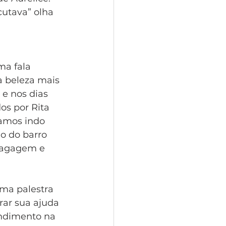
utava” olha 
 
ma fala 
a beleza mais 
 e nos dias 
s por Rita 
amos indo 
o do barro 
 bagagem e 
 uma palestra 
rar sua ajuda 
ndimento na 