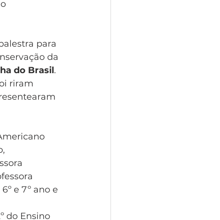
o 
palestra para 
nservação da 
ha do Brasil
. 
oi riram 
presentearam 
 Americano 
, 
ssora 
fessora 
 6º e 7º ano e 
2º do Ensino 