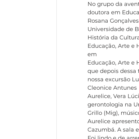
No grupo da avent
doutora em Educaç
Rosana Gonçalves
Universidade de B
História da Cultu
Educação, Arte e 
em
Educação, Arte e 
que depois dessa 
nossa excursão Luiz
Cleonice Antunes 
Aurelice, Vera Lú
gerontologia na Un
Grillo (Mig), músi
Aurelice apresent
Cazumbá. A sala e
Foi lindo e de arr