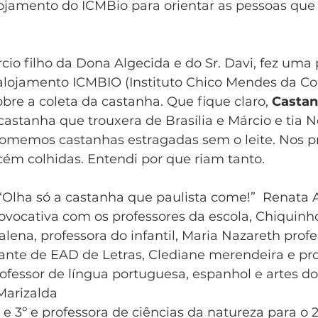
lojamento do ICMBio para orientar as pessoas que 
o filho da Dona Algecida e do Sr. Davi, fez uma 
alojamento ICMBIO (Instituto Chico Mendes da Co
obre a coleta da castanha. Que fique claro, 
Castan
astanha que trouxera de Brasília e Márcio e tia N
comemos castanhas estragadas sem o leite. Nos 
ém colhidas. Entendi por que riam tanto. 
a: “Olha só a castanha que paulista come!”  Renata
ovocativa com os professores da escola, Chiquinho
ena, professora do infantil, Maria Nazareth profe
dante de EAD de Letras, Clediane merendeira e pro
professor de língua portuguesa, espanhol e artes do
Marizalda
º e 3º e professora de ciências da natureza para o 