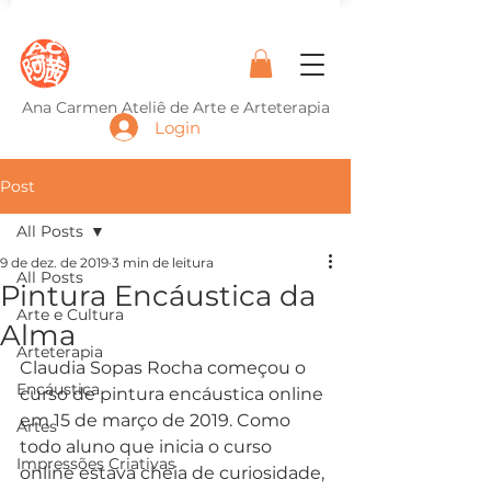
Ana Carmen Ateliê de Arte e Arteterapia
Login
Post
All Posts
9 de dez. de 2019
3 min de leitura
All Posts
Pintura Encáustica da
Arte e Cultura
Alma
Arteterapia
Claudia Sopas Rocha começou o 
Encáustica
curso de pintura encáustica online 
em 15 de março de 2019. Como 
Artes
todo aluno que inicia o curso 
Impressões Criativas
online estava cheia de curiosidade, 