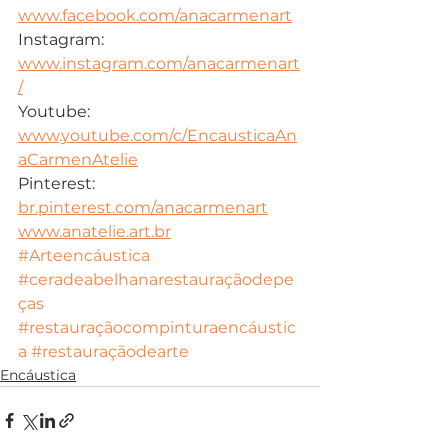
www.facebook.com/anacarmenart
Instagram: 
www.instagram.com/anacarmenart
/
Youtube: 
www.youtube.com/c/EncausticaAn
aCarmenAtelie
Pinterest: 
br.pinterest.com/anacarmenart
www.anatelie.art.br
#Arteencáustica
#ceradeabelhanarestauraçãodepe
ças
#restauraçãocompinturaencáustic
a
#restauraçãodearte
Encáustica