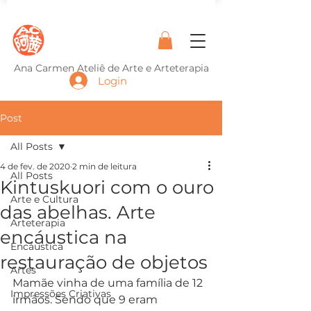
Ana Carmen Ateliê de Arte e Arteterapia
Login
Post
All Posts
4 de fev. de 2020
2 min de leitura
All Posts
Kintuskuori com o ouro
Arte e Cultura
das abelhas. Arte
Arteterapia
encáustica na
Encáustica
restauração de objetos
Artes
Mamãe vinha de uma família de 12 
Impressões Criativas
irmãos. Sendo que 9 eram 