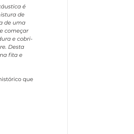
áustica é 
istura de 
ta de uma 
de começar 
ura e cobri-
re. Desta 
a fita e 
istórico que 