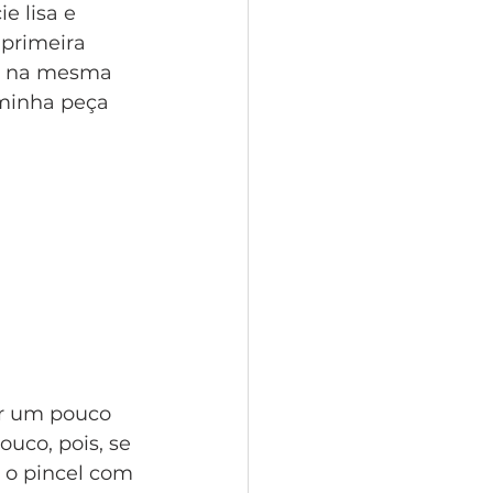
 lisa e 
primeira 
re na mesma 
 minha peça 
ar um pouco 
uco, pois, se 
 o pincel com 