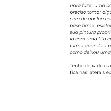
Para fazer uma bo
preciso tomar algu
cera de abelha co
base firme resist
sua pintura propri
la com uma fita c
forma quando a pin
como deixou uma be
Tenho deixado os e
fica nas laterais e