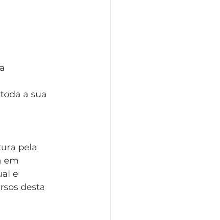
ca
toda a sua 
ura pela 
a em 
al e 
rsos desta 