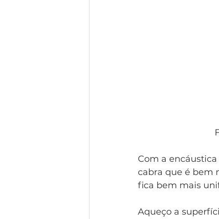
F
Com a encáustica b
cabra que é bem m
fica bem mais uni
Aqueço a superfíc