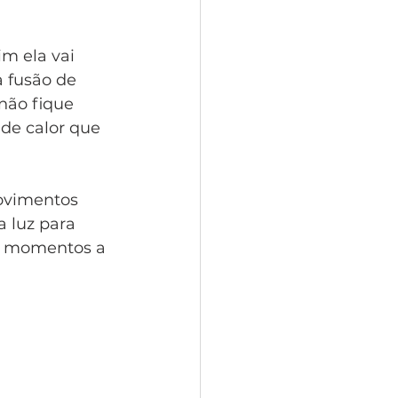
m ela vai 
a fusão de 
não fique 
de calor que 
ovimentos 
 luz para 
es momentos a 