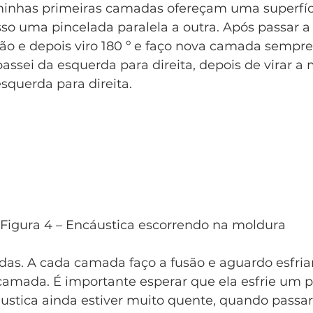
minhas primeiras camadas ofereçam uma superfície
so uma pincelada paralela a outra. Após passar a 
ão e depois viro 180 º e faço nova camada semp
e passei da esquerda para direita, depois de virar a
esquerda para direita. 
Figura 4 – Encáustica escorrendo na moldura
as. A cada camada faço a fusão e aguardo esfri
camada. É importante esperar que ela esfrie um po
stica ainda estiver muito quente, quando passar