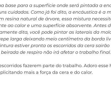
a base para a superfície onde será pintada a enc
ns cuidados. Como já foi dito, a encáustica é a m
m resina natural de árvore, essa mistura necessi
ente ao calor e uma superfície absorvente. Antes 
amente dita, você pode pintar as laterais da mold
repe larga deixando meio centímetro da borda liv
tura estiver pronta os escorridos da cera sairão n
irada de respiro não irá afetar o trabalho final.
scorridos fazerem parte do trabalho. Adoro esse h
xplicitando mais a força da cera e do calor. 