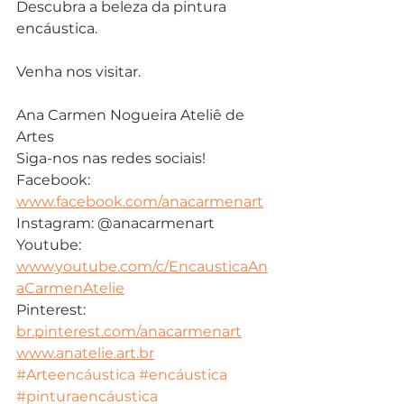
Descubra a beleza da pintura 
encáustica.
Venha nos visitar.
Ana Carmen Nogueira Ateliê de 
Artes
Siga-nos nas redes sociais!
Facebook: 
www.facebook.com/anacarmenart
Instagram: @anacarmenart
Youtube: 
www.youtube.com/c/EncausticaAn
aCarmenAtelie
Pinterest: 
br.pinterest.com/anacarmenart
www.anatelie.art.br
#Arteencáustica
#encáustica
#pinturaencáustica