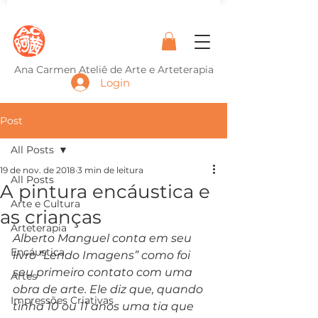
Ana Carmen Ateliê de Arte e Arteterapia
Login
Post
All Posts
19 de nov. de 2018
3 min de leitura
All Posts
A pintura encáustica e
Arte e Cultura
as crianças
Arteterapia
Alberto Manguel conta em seu 
Encáustica
livro “Lendo Imagens” como foi 
seu primeiro contato com uma 
Artes
obra de arte. Ele diz que, quando 
Impressões Criativas
tinha 10 ou 11 anos uma tia que 