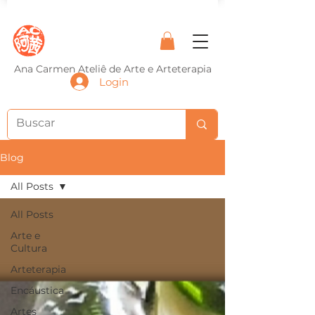
Ana Carmen Ateliê de Arte e Arteterapia
Login
Blog
All Posts
All Posts
Arte e
Cultura
Arteterapia
Encáustica
Artes