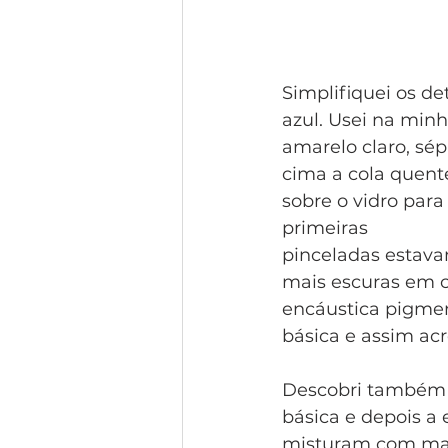
Simplifiquei os d
azul. Usei na minh
amarelo claro, sép
cima a cola quent
sobre o vidro para
primeiras
pinceladas estava
mais escuras em c
encáustica pigmen
básica e assim acr
Descobri também 
básica e depois a 
misturam com mai