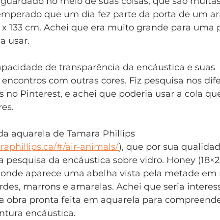
guardado no meio de suas coisas, que são muita
emperado que um dia fez parte da porta de um ar
 x 133 cm. Achei que era muito grande para uma 
a usar. 
capacidade de transparência da encáustica e suas
 encontros com outras cores. Fiz pesquisa nos dif
s no Pinterest, e achei que poderia usar a cola q
es. 
da aquarela de Tamara Phillips 
aphillips.ca/#/air-animals/
), que por sua qualida
na pesquisa da encáustica sobre vidro. Honey (18×
 onde aparece uma abelha vista pela metade em 
des, marrons e amarelas. Achei que seria interes
 obra pronta feita em aquarela para compreende
ntura encáustica. 