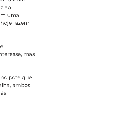
z ao
com uma 
 hoje fazem 
ue
nteresse, mas
eno pote que
elha, ambos
s.  