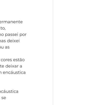
 permanente
to,
ho passei por
mas deixei
ou as 
cores estão 
e deixar a
m encáustica
cáustica
 se