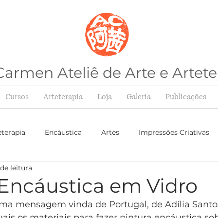
armen Ateliê de Arte e Artete
Cursos
Arteterapia
Loja
Galeria
Publicações
eterapia
Encáustica
Artes
Impressões Criativas
de leitura
 Encáustica em Vidro
uma mensagem vinda de Portugal, de Adília Santo
is os materiais para fazer pintura encáustica sobr