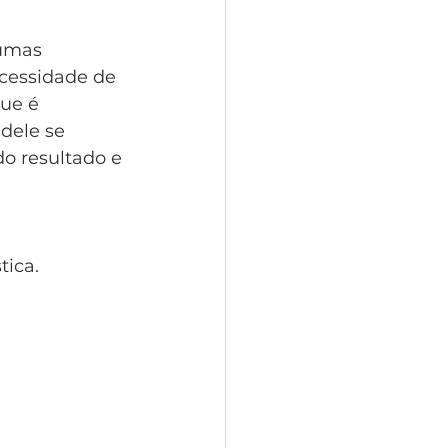
gumas
ecessidade de
que é
 dele se
o resultado e
ica. 