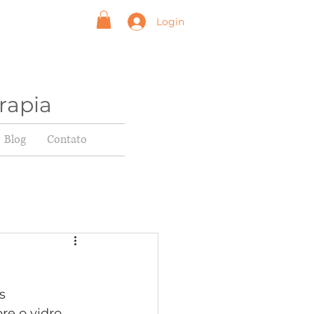
Login
rapia
Blog
Contato
s
e o vidro. 