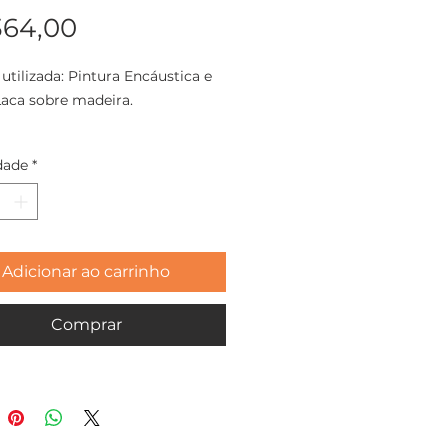
Preço
364,00
 utilizada: Pintura Encáustica e
aca sobre madeira.
o: 27x27cm
dade
*
eira 2021
Adicionar ao carrinho
Comprar