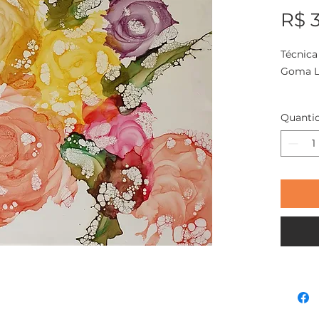
R$ 
Técnica
Goma L
Tamanh
Quanti
ACNogu