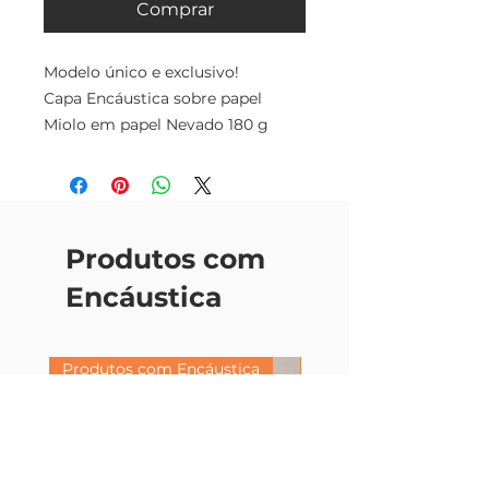
Comprar
Modelo único e exclusivo!
Capa Encáustica sobre papel
Miolo em papel Nevado 180 g
25 folhas sem pauta
Tamanho: 20,5cm x 12cm
Veja o Produto no
Produtos com
Youtube: https://youtu.be/dsuo1Vi
0qmQ
Encáustica
Produtos com Encáustica
Produtos com Encáust