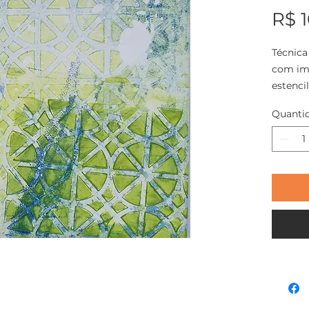
R$ 
Técnica
com imp
estenci
Quanti
Tamanh
ACNogu