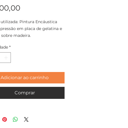
Preço
100,00
 utilizada: Pintura Encáustica
ressão em placa de gelatina e
l sobre madeira.
dade
*
o: 13x13cm
eira 2020
Adicionar ao carrinho
Comprar