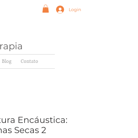
Login
rapia
Blog
Contato
tura Encáustica:
has Secas 2