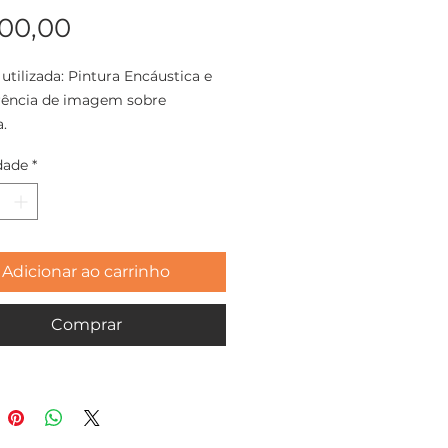
Preço
100,00
 utilizada: Pintura Encáustica e
rência de imagem sobre
.
dade
*
o: 13x13cm
Cavalete vendidos
damente.
Adicionar ao carrinho
eira 2021
Comprar