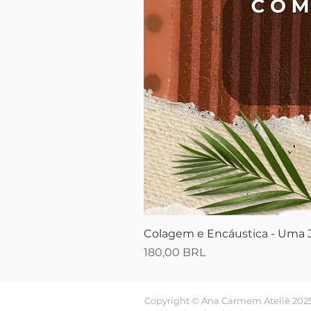
Colagem e Encáustica - Uma J
Precio
180,00 BRL
Copyright © Ana Carmem Ateliê 2025. 