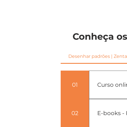
Conheça os 
Desenhar padrões | Zenta
01
Curso onl
Aprenda do z
Traços básic
02
E-books -
exclusivo so
impressão par