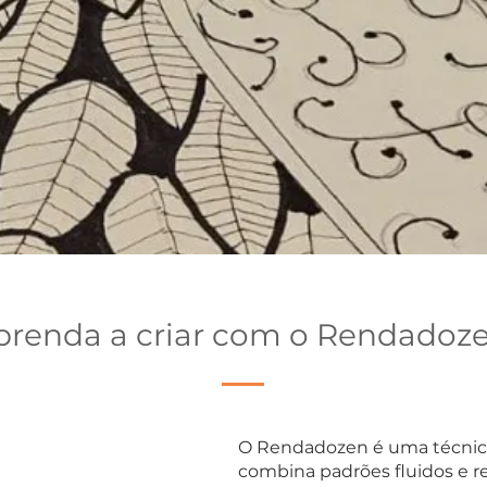
prenda a criar com o Rendadoze
O Rendadozen é uma técnic
combina padrões fluidos e re