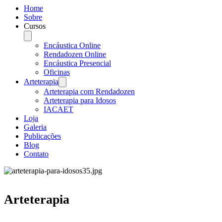
Home
Sobre
Cursos
Encáustica Online
Rendadozen Online
Encáustica Presencial
Oficinas
Arteterapia
Arteterapia com Rendadozen
Arteterapia para Idosos
IACAET
Loja
Galeria
Publicações
Blog
Contato
Arteterapia