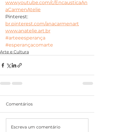
www.youtube.com/c/EncausticaAn
aCarmenAtelie
Pinterest: 
br.pinterest.com/anacarmenart
www.anatelie.art.br
#arteeesperança
#esperançacomarte
Arte e Cultura
Comentários
Escreva um comentário