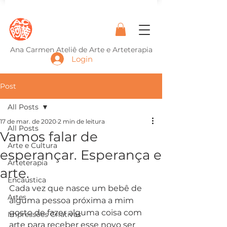
Ana Carmen Ateliê de Arte e Arteterapia
Login
Post
All Posts
17 de mar. de 2020
2 min de leitura
All Posts
Vamos falar de
Arte e Cultura
esperançar. Esperança e
Arteterapia
arte.
Encáustica
Cada vez que nasce um bebê de 
Artes
alguma pessoa próxima a mim
gosto de fazer alguma coisa com 
Impressões Criativas
arte para receber esse novo ser 