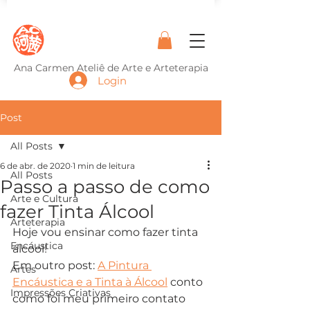
Ana Carmen Ateliê de Arte e Arteterapia
Login
Post
All Posts
6 de abr. de 2020
1 min de leitura
All Posts
Passo a passo de como
Arte e Cultura
fazer Tinta Álcool
Arteterapia
Hoje vou ensinar como fazer tinta 
Encáustica
álcool!  
Em outro post: 
A Pintura 
Artes
Encáustica e a Tinta à Álcool
 conto 
Impressões Criativas
como foi meu primeiro contato 