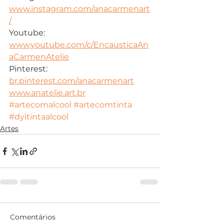
www.instagram.com/anacarmenart
/
Youtube: 
www.youtube.com/c/EncausticaAn
aCarmenAtelie
Pinterest: 
br.pinterest.com/anacarmenart
www.anatelie.art.br
#artecomalcool
#artecomtinta
#dyitintaalcool
Artes
Comentários