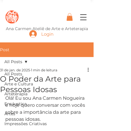
Ana Carmen Ateliê de Arte e Arteterapia
Login
Post
All Posts
31 de jan. de 2025
1 min de leitura
All Posts
O Poder da Arte para
Arte e Cultura
Pessoas Idosas
Arteterapia
Olá! Eu sou Ana Carmen Nogueira 
Encáustica
e hoje quero conversar com vocês 
sobre a importância da arte para 
Artes
pessoas idosas.
Impressões Criativas