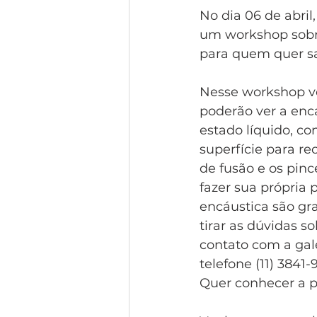
No dia 06 de abril
um workshop sobre
para quem quer sa
Nesse workshop vo
poderão ver a enc
estado líquido, co
superfície para r
de fusão e os pinc
fazer sua própria 
encáustica são gr
tirar as dúvidas so
contato com a gale
telefone (11) 3841-
Quer conhecer a pi