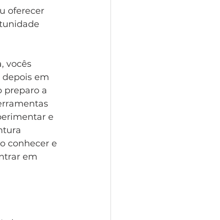
u oferecer 
tunidade 
, vocês 
e depois em 
o preparo a 
ferramentas 
perimentar e 
ntura 
ão conhecer e 
entrar em 