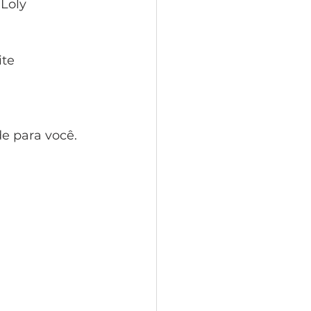
Loly 
te 
de para você. 