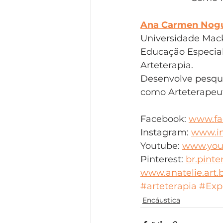
Ana Carmen Nogu
Universidade Mack
Educação Especial
Arteterapia. 
Desenvolve pesquis
como Arteterapeut
Facebook: 
www.fa
Instagram: 
www.in
Youtube: 
www.you
Pinterest: 
br.pint
www.anatelie.art.
#arteterapia
#Exp
Encáustica