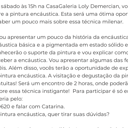
, sábado às 15h na CasaGaleria Loly Demercian, vo
 a pintura encáustica. Esta será uma ótima opor
ber um pouco mais sobre essa técnica milenar.  
u apresentar um pouco da história da encáustica
áustica básica e a pigmentada em estado sólido 
nhecerão o suporte da pintura e vou explicar com
eceber a encáustica. Vou apresentar algumas das 
éis. Além disso, vocês terão a oportunidade de ex
pintura encáustica. A visitação e degustação da pi
atuitas! Será um encontro de 2 horas, onde poder
bre essa técnica instigante!  Para participar é só 
ria pelo:
9620 e falar com Catarina.  
ntura encáustica, quer tirar suas dúvidas?