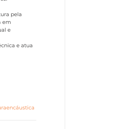
ura pela 
a em 
al e 
cnica e atua 
raencáustica