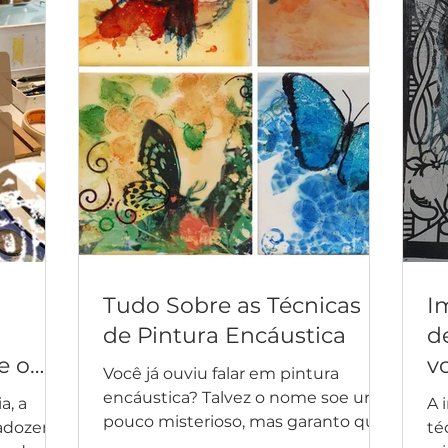
Tudo Sobre as Técnicas
I
de Pintura Encáustica
d
e o
v
Você já ouviu falar em pintura
encáustica? Talvez o nome soe um
a, a
A 
pouco misterioso, mas garanto que
adozen e
té
essa técnica é uma verdadeira