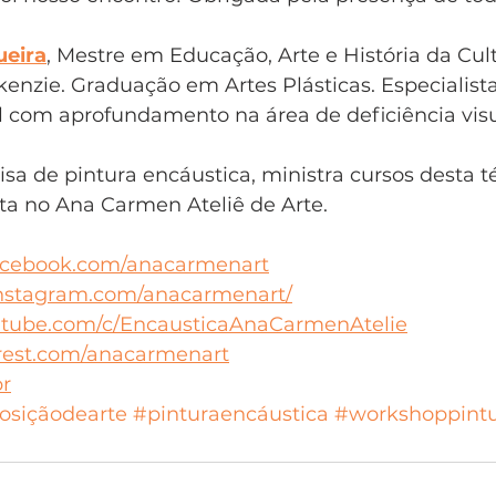
eira
, Mestre em Educação, Arte e História da Cult
enzie. Graduação em Artes Plásticas. Especialist
 com aprofundamento na área de deficiência visu
a de pintura encáustica, ministra cursos desta té
a no Ana Carmen Ateliê de Arte. 
cebook.com/anacarmenart
stagram.com/anacarmenart/
tube.com/c/EncausticaAnaCarmenAtelie
erest.com/anacarmenart
br
osiçãodearte
#pinturaencáustica
#workshoppintu