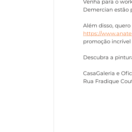
Venha para o work
Demercian estão p
Além disso, quero 
https://www.anatel
promoção incrível a
Descubra a pintura
CasaGaleria e Ofi
Rua Fradique Couti