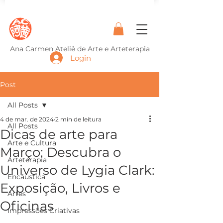
Ana Carmen Ateliê de Arte e Arteterapia
Login
Post
All Posts
4 de mar. de 2024
2 min de leitura
All Posts
Dicas de arte para
Arte e Cultura
Março: Descubra o
Arteterapia
Universo de Lygia Clark:
Encáustica
Exposição, Livros e
Artes
Oficinas
Impressões Criativas