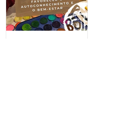
Como a arte pode
favorecer o
autoconhecimento e o
bem-estar
Descubra como a arteterapia, a
pintura encáustica, o Rendadozen
e a impressão com placa gel
podem estimular a criatividade,
promover bem-estar e criar
momentos de conexão consigo
mesmo.