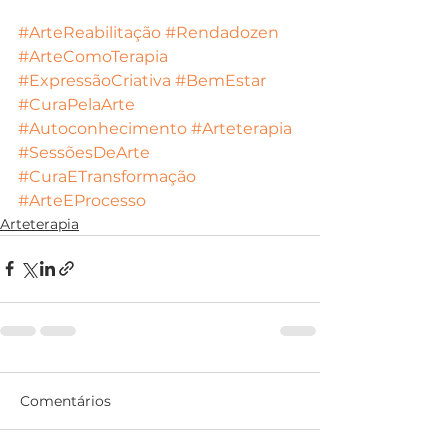
#ArteReabilitação
#Rendadozen
#ArteComoTerapia
#ExpressãoCriativa
#BemEstar
#CuraPelaArte
#Autoconhecimento
#Arteterapia
#SessõesDeArte
#CuraETransformação
#ArteEProcesso
Arteterapia
Comentários