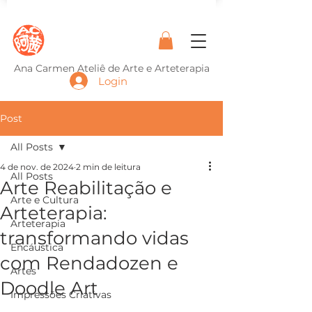
Ana Carmen Ateliê de Arte e Arteterapia
Login
Post
All Posts
4 de nov. de 2024
2 min de leitura
All Posts
Arte Reabilitação e
Arte e Cultura
Arteterapia:
Arteterapia
transformando vidas
Encáustica
com Rendadozen e
Artes
Doodle Art
Impressões Criativas