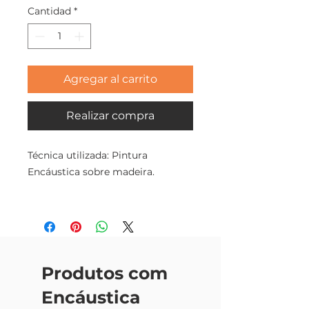
Cantidad
*
Agregar al carrito
Realizar compra
Técnica utilizada: Pintura
Encáustica sobre madeira.
Tamanho: 79x35x2,5cm
Saiba mais sobre a série em:
https://www.anatelie.art.br/inspira
Produtos com
coes-pintura-encaustica/
ACNogueira 2018
Encáustica