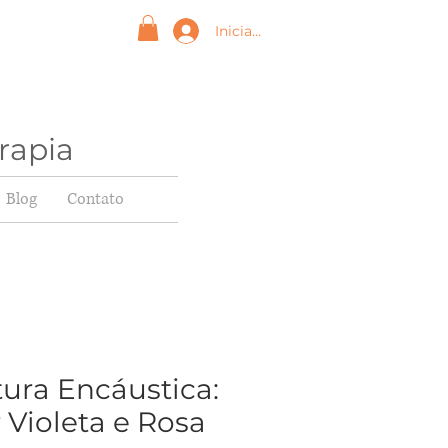
Iniciar sesión
rapia
Blog
Contato
tura Encáustica:
r Violeta e Rosa