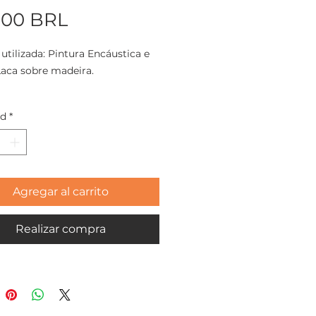
Precio
,00 BRL
 utilizada: Pintura Encáustica e
aca sobre madeira.
o: 27x27cm
ad
*
eira 2021
Agregar al carrito
Realizar compra