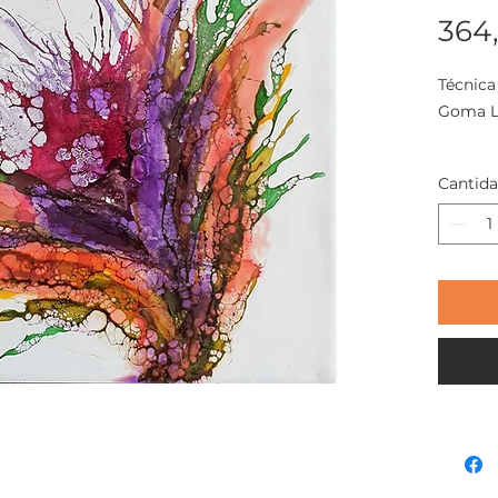
364
Técnica
Goma L
Tamanh
Cantid
ACNogu