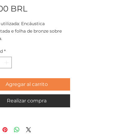
Precio
,00 BRL
 utilizada: Encáustica
ada e folha de bronze sobre
.
o: 13x13x3cm
ad
*
eira 2023
Agregar al carrito
Realizar compra