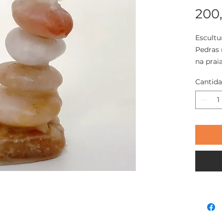
200
Escultu
Pedras
na prai
Cantid
Técnica
sobre P
Tamanho
largura.