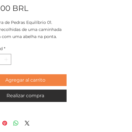
Precio
,00 BRL
ra de Pedras Equilíbrio 01.
 recolhidas de uma caminhada
a com uma abelha na ponta.
ad
*
 utilizada: Pintura Encáustica
edra.
: 7 cm de altura x 4 cm de
Agregar al carrito
Realizar compra