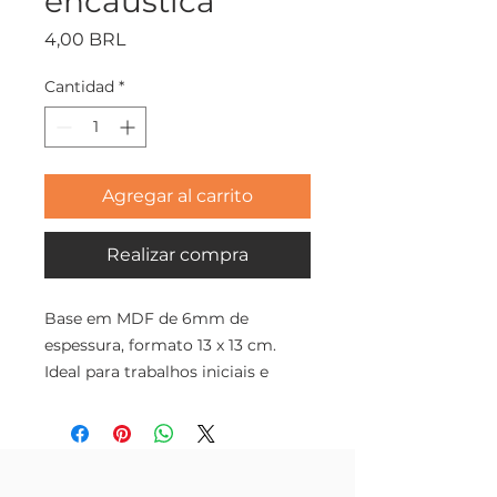
encáustica
Precio
4,00 BRL
Cantidad
*
Agregar al carrito
Realizar compra
Base em MDF de 6mm de
espessura, formato 13 x 13 cm.
Ideal para trabalhos iniciais e
novas experiências na pintura
encáustica. Já vem com pintura
básica em látex branco, revestida
com cartolina branca.