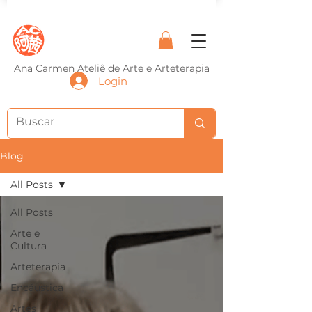
Ana Carmen Ateliê de Arte e Arteterapia
Login
Blog
All Posts
All Posts
Arte e
Cultura
Arteterapia
Encáustica
Artes