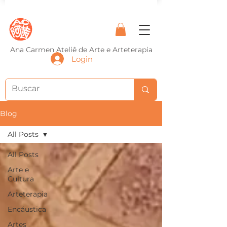
Ana Carmen Ateliê de Arte e Arteterapia
Login
Blog
All Posts
All Posts
Arte e
Cultura
Arteterapia
Encáustica
Artes