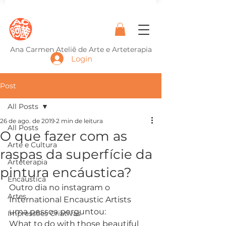
Ana Carmen Ateliê de Arte e Arteterapia
Login
Post
All Posts
26 de ago. de 2019
2 min de leitura
All Posts
O que fazer com as
Arte e Cultura
raspas da superfície da
Arteterapia
pintura encáustica?
Encáustica
Outro dia no instagram o 
Artes
International Encaustic Artists 
uma pessoa perguntou: 
Impressões Criativas
What to do with those beautiful 