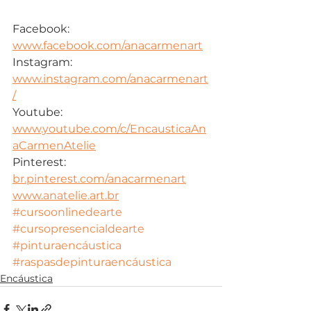
Facebook: 
www.facebook.com/anacarmenart
Instagram: 
www.instagram.com/anacarmenart
/
Youtube: 
www.youtube.com/c/EncausticaAn
aCarmenAtelie
Pinterest: 
br.pinterest.com/anacarmenart
www.anatelie.art.br
#cursoonlinedearte
#cursopresencialdearte
#pinturaencáustica
#raspasdepinturaencáustica
Encáustica